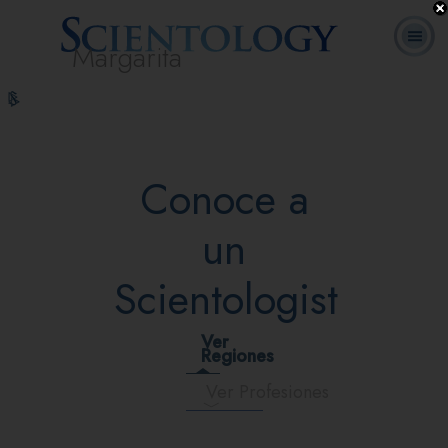
Margarita
L. Ronald
¿Qué es
Ministros
Preguntas
Cursos
Libros
Hubbard
Scientology?
Voluntarios
Frecuentes
en línea
Conoce a
un
Scientologist
Ver
Regiones
Ver Profesiones