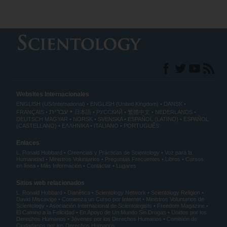
Websites Internacionales
ENGLISH (US/International)
ENGLISH (United Kingdom)
DANSK
עברית
FRANÇAIS
日本語
РУССКИЙ
繁體中文
NEDERLANDS
DEUTSCH
MAGYAR
NORSK
SVENSKA
ESPAÑOL (LATINO)
ESPAÑOL
(CASTELLANO)
ΕΛΛΗΝΙΚA
ITALIANO
PORTUGUÊS
Enlaces
L. Ronald Hubbard
Creencias y Prácticas de Scientology
Voz para la
Humanidad
Ministros Voluntarios
Preguntas Frecuentes
Libros
Cursos
en línea
Más Información
Contactar
Lugares
Sitios web relacionados
L. Ronald Hubbard
Dianética
Scientology Network
Scientology Religion
David Miscavige
Comienza un Curso por Internet
Ministros Voluntarios de
Scientology
Asociación Internacional de Scientologists
Freedom Magazine
El Camino a la Felicidad
En Apoyo de Un Mundo Sin Drogas
Unidos por los
Derechos Humanos
Jóvenes por los Derechos Humanos
Comisión de
Ciudadanos por los Derechos Humanos