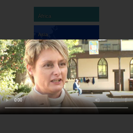
África
Asia
Australia
Europa
Sudamérica
Norteamérica