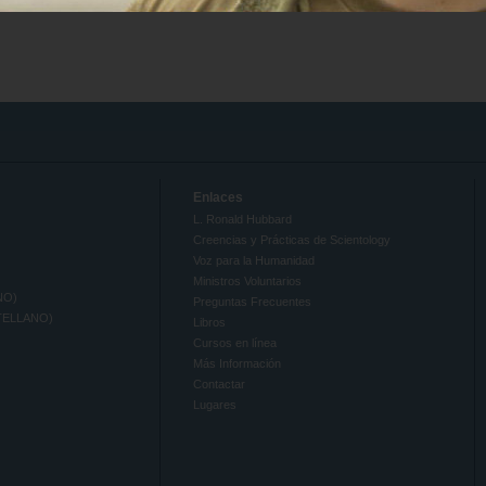
Enlaces
L. Ronald Hubbard
Creencias y Prácticas de Scientology
Voz para la Humanidad
Ministros Voluntarios
NO)
Preguntas Frecuentes
TELLANO)
Libros
Cursos en línea
Más Información
Contactar
Lugares