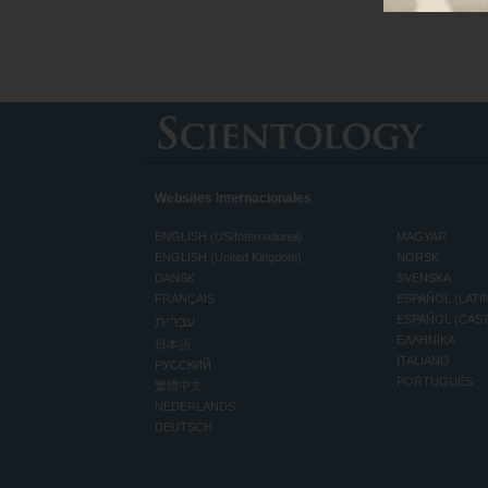
Websites Internacionales
ENGLISH (US/International)
MAGYAR
ENGLISH (United Kingdom)
NORSK
DANSK
SVENSKA
FRANÇAIS
ESPAÑOL (LATI
עברית
ESPAÑOL (CAS
ΕΛΛΗΝΙΚA
日本語
ITALIANO
РУССКИЙ
PORTUGUÊS
繁體中文
NEDERLANDS
DEUTSCH