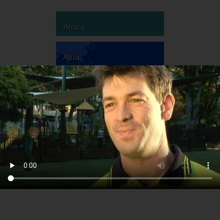
África
Asia
Australia
Europa
Sudamérica
Norteamérica