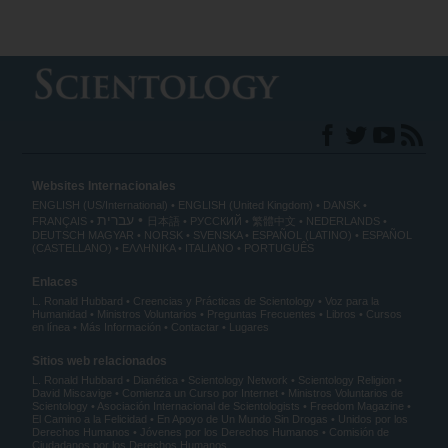
Websites Internacionales
ENGLISH (US/International)
ENGLISH (United Kingdom)
DANSK
עברית
FRANÇAIS
日本語
РУССКИЙ
繁體中文
NEDERLANDS
DEUTSCH
MAGYAR
NORSK
SVENSKA
ESPAÑOL (LATINO)
ESPAÑOL
(CASTELLANO)
ΕΛΛΗΝΙΚA
ITALIANO
PORTUGUÊS
Enlaces
L. Ronald Hubbard
Creencias y Prácticas de Scientology
Voz para la
Humanidad
Ministros Voluntarios
Preguntas Frecuentes
Libros
Cursos
en línea
Más Información
Contactar
Lugares
Sitios web relacionados
L. Ronald Hubbard
Dianética
Scientology Network
Scientology Religion
David Miscavige
Comienza un Curso por Internet
Ministros Voluntarios de
Scientology
Asociación Internacional de Scientologists
Freedom Magazine
El Camino a la Felicidad
En Apoyo de Un Mundo Sin Drogas
Unidos por los
Derechos Humanos
Jóvenes por los Derechos Humanos
Comisión de
Ciudadanos por los Derechos Humanos