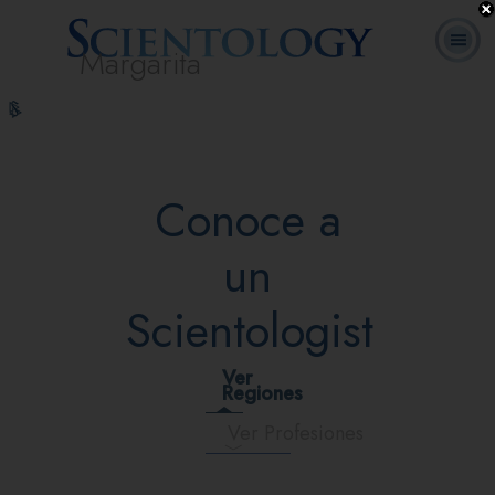
Margarita
L. Ronald
¿Qué es
Ministros
Preguntas
Cursos
Libros
Hubbard
Scientology?
Voluntarios
Frecuentes
en línea
Conoce a
un
Scientologist
Ver
Regiones
Ver Profesiones