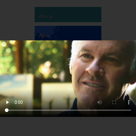
África
Asia
Australia
Europa
Sudamérica
Norteamérica