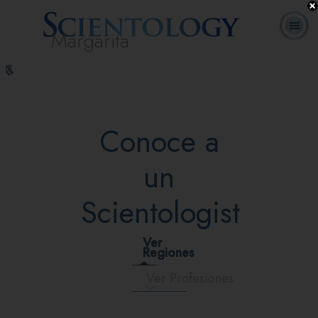
Margarita
L. Ronald
¿Qué es
Ministros
Preguntas
Cursos
Libros
Hubbard
Scientology?
Voluntarios
Frecuentes
en línea
Conoce a
un
Scientologist
Ver
Regiones
Ver Profesiones