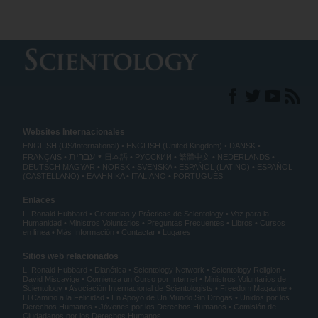
Websites Internacionales
ENGLISH (US/International)
ENGLISH (United Kingdom)
DANSK
עברית
FRANÇAIS
日本語
РУССКИЙ
繁體中文
NEDERLANDS
DEUTSCH
MAGYAR
NORSK
SVENSKA
ESPAÑOL (LATINO)
ESPAÑOL
(CASTELLANO)
ΕΛΛΗΝΙΚA
ITALIANO
PORTUGUÊS
Enlaces
L. Ronald Hubbard
Creencias y Prácticas de Scientology
Voz para la
Humanidad
Ministros Voluntarios
Preguntas Frecuentes
Libros
Cursos
en línea
Más Información
Contactar
Lugares
Sitios web relacionados
L. Ronald Hubbard
Dianética
Scientology Network
Scientology Religion
David Miscavige
Comienza un Curso por Internet
Ministros Voluntarios de
Scientology
Asociación Internacional de Scientologists
Freedom Magazine
El Camino a la Felicidad
En Apoyo de Un Mundo Sin Drogas
Unidos por los
Derechos Humanos
Jóvenes por los Derechos Humanos
Comisión de
Ciudadanos por los Derechos Humanos