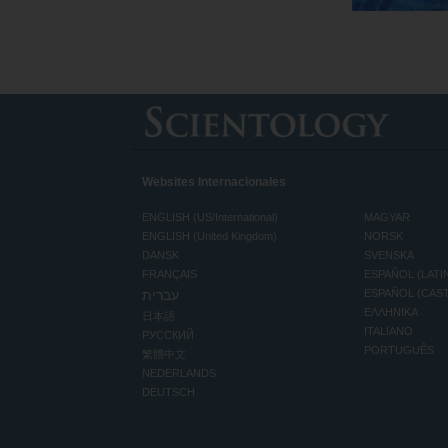
Websites Internacionales
ENGLISH (US/International)
MAGYAR
ENGLISH (United Kingdom)
NORSK
DANSK
SVENSKA
FRANÇAIS
ESPAÑOL (LATI
עברית
ESPAÑOL (CAS
ΕΛΛΗΝΙΚA
日本語
ITALIANO
РУССКИЙ
PORTUGUÊS
繁體中文
NEDERLANDS
DEUTSCH