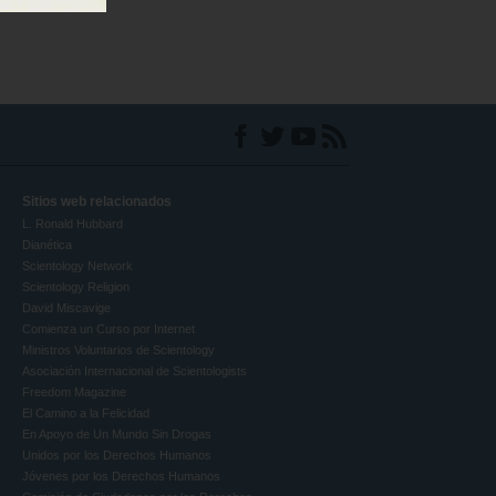
Sitios web relacionados
L. Ronald Hubbard
Dianética
Scientology Network
Scientology Religion
David Miscavige
Comienza un Curso por Internet
Ministros Voluntarios de Scientology
Asociación Internacional de Scientologists
Freedom Magazine
El Camino a la Felicidad
En Apoyo de Un Mundo Sin Drogas
Unidos por los Derechos Humanos
Jóvenes por los Derechos Humanos