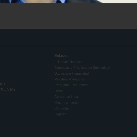
Enlaces
L. Ronald Hubbard
Creencias y Prácticas de Scientology
Voz para la Humanidad
Ministros Voluntarios
NO)
Preguntas Frecuentes
TELLANO)
Libros
Cursos en línea
Más Información
Contactar
Lugares