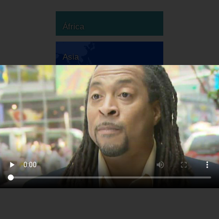
África
Asia
Australia
Europa
Sudamérica
Norteamérica