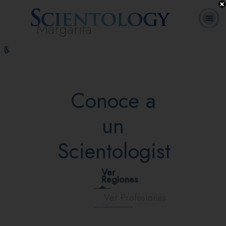
Margarita
L. Ronald
¿Qué es
Ministros
Preguntas
Cursos
Libros
Hubbard
Scientology?
Voluntarios
Frecuentes
en línea
Conoce a
un
Scientologist
Ver
Regiones
Ver Profesiones