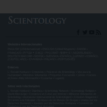
Websites Internacionales
ENGLISH (US/International)
ENGLISH (United Kingdom)
DANSK
עברית
FRANÇAIS
日本語
РУССКИЙ
繁體中文
NEDERLANDS
DEUTSCH
MAGYAR
NORSK
SVENSKA
ESPAÑOL (LATINO)
ESPAÑOL
(CASTELLANO)
ΕΛΛΗΝΙΚA
ITALIANO
PORTUGUÊS
Enlaces
L. Ronald Hubbard
Creencias y Prácticas de Scientology
Voz para la
Humanidad
Ministros Voluntarios
Preguntas Frecuentes
Libros
Cursos
en línea
Más Información
Contactar
Lugares
Sitios web relacionados
L. Ronald Hubbard
Dianética
Scientology Network
Scientology Religion
David Miscavige
Comienza un Curso por Internet
Ministros Voluntarios de
Scientology
Asociación Internacional de Scientologists
Freedom Magazine
El Camino a la Felicidad
En Apoyo de Un Mundo Sin Drogas
Unidos por los
Derechos Humanos
Jóvenes por los Derechos Humanos
Comisión de
Ciudadanos por los Derechos Humanos