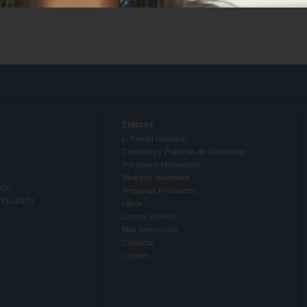
Enlaces
L. Ronald Hubbard
Creencias y Prácticas de Scientology
Voz para la Humanidad
Ministros Voluntarios
NO)
Preguntas Frecuentes
TELLANO)
Libros
Cursos en línea
Más Información
Contactar
Lugares