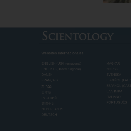
Websites Internacionales
ENGLISH (US/International)
MAGYAR
ENGLISH (United Kingdom)
NORSK
DANSK
SVENSKA
FRANÇAIS
ESPAÑOL (LATI
עברית
ESPAÑOL (CAS
ΕΛΛΗΝΙΚA
日本語
ITALIANO
РУССКИЙ
PORTUGUÊS
繁體中文
NEDERLANDS
DEUTSCH