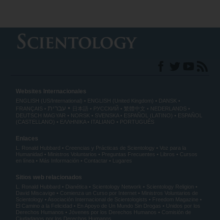
Websites Internacionales
ENGLISH (US/International)
ENGLISH (United Kingdom)
DANSK
עברית
FRANÇAIS
日本語
РУССКИЙ
繁體中文
NEDERLANDS
DEUTSCH
MAGYAR
NORSK
SVENSKA
ESPAÑOL (LATINO)
ESPAÑOL
(CASTELLANO)
ΕΛΛΗΝΙΚA
ITALIANO
PORTUGUÊS
Enlaces
L. Ronald Hubbard
Creencias y Prácticas de Scientology
Voz para la
Humanidad
Ministros Voluntarios
Preguntas Frecuentes
Libros
Cursos
en línea
Más Información
Contactar
Lugares
Sitios web relacionados
L. Ronald Hubbard
Dianética
Scientology Network
Scientology Religion
David Miscavige
Comienza un Curso por Internet
Ministros Voluntarios de
Scientology
Asociación Internacional de Scientologists
Freedom Magazine
El Camino a la Felicidad
En Apoyo de Un Mundo Sin Drogas
Unidos por los
Derechos Humanos
Jóvenes por los Derechos Humanos
Comisión de
Ciudadanos por los Derechos Humanos