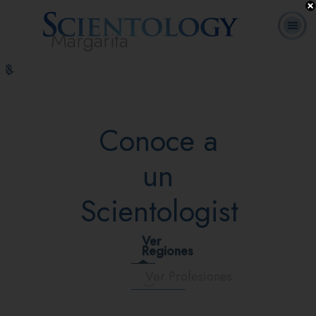
Margarita
L. Ronald
¿Qué es
Ministros
Preguntas
Cursos
Libros
Hubbard
Scientology?
Voluntarios
Frecuentes
en línea
Conoce a
un
Scientologist
Ver
Regiones
Ver Profesiones