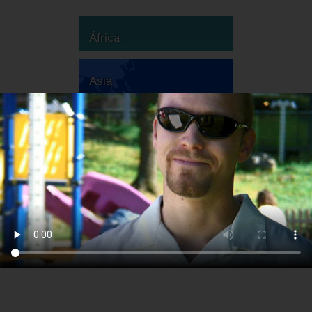
África
Asia
Australia
Europa
Sudamérica
Norteamérica