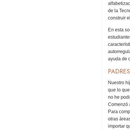
alfabetiza
de la Tecn
construir 
En esta so
estudiante
caracterís
autorregul
ayuda de o
PADRES
Nuestro hi
que lo que
no he podi
Comenzó a 
Para compr
otras áreas
importar q