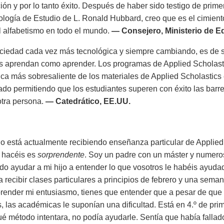
ción y por lo tanto éxito. Después de haber sido testigo de prim
ología de Estudio de L. Ronald Hubbard, creo que es el cimiento 
el alfabetismo en todo el mundo.
— Consejero, Ministerio de 
ciedad cada vez más tecnológica y siempre cambiando, es de 
s aprendan como aprender. Los programas de Applied Scholasti
tica más sobresaliente de los materiales de Applied Scholastic
ado permitiendo que los estudiantes superen con éxito las bar
tra persona.
— Catedrático, EE.UU.
jo está actualmente recibiendo enseñanza particular de Applie
 hacéis es
sorprendente
. Soy un padre con un máster y numero
do ayudar a mi hijo a entender lo que vosotros le habéis ayu
recibir clases particulares a principios de febrero y una sema
ender mi entusiasmo, tienes que entender que a pesar de que m
, las académicas le suponían una dificultad. Está en 4.º de prima
ué método intentara, no podía ayudarle. Sentía que había fallad