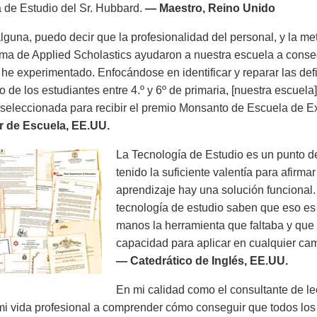
 de Estudio del Sr. Hubbard.
— Maestro, Reino Unido
lguna, puedo decir que la profesionalidad del personal, y la me
ma de Applied Scholastics ayudaron a nuestra escuela a consegu
he experimentado. Enfocándose en identificar y reparar las def
o de los estudiantes entre 4.º y 6º de primaria, [nuestra escue
e seleccionada para recibir el premio Monsanto de Escuela de 
r de Escuela, EE.UU.
La Tecnología de Estudio es un punto d
tenido la suficiente valentía para afirm
aprendizaje hay una solución funcional
tecnología de estudio saben que eso es
manos la herramienta que faltaba y que 
capacidad para aplicar en cualquier cam
— Catedrático de Inglés, EE.UU.
En mi calidad como el consultante de le
i vida profesional a comprender cómo conseguir que todos los 