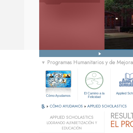
Programas Humanitarios y de Mejora 
▼
El Camino a la
Applied Sch
Cómo Ayudamos
Felicidad
»
CÓMO AYUDAMOS
»
APPLIED SCHOLASTICS
RESUL
APPLIED SCHOLASTICS
EL P
LOGRANDO ALFABETIZACIÓN Y
EDUCACIÓN