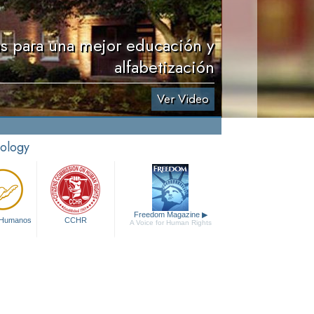
s para una mejor educación y
alfabetización
Ver Video
tology
Freedom Magazine
▶
 Humanos
CCHR
A Voice for Human Rights