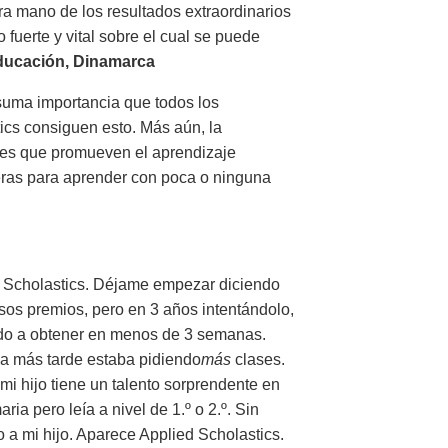
era mano de los resultados extraordinarios
fuerte y vital sobre el cual se puede
Educación, Dinamarca
suma importancia que todos los
cs consiguen esto. Más aún, la
s es que promueven el aprendizaje
reras para aprender con poca o ninguna
d Scholastics. Déjame empezar diciendo
sos premios, pero en 3 años intentándolo,
dado a obtener en menos de 3 semanas.
na más tarde estaba pidiendo
más
clases.
i hijo tiene un talento sorprendente en
ria pero leía a nivel de 1.º o 2.º. Sin
o a mi hijo. Aparece Applied Scholastics.