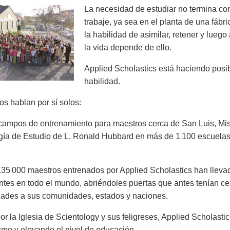
La necesidad de estudiar no termina co
trabaje, ya sea en el planta de una fábri
la habilidad de asimilar, retener y luego
la vida depende de ello.
Applied Scholastics está haciendo posib
habilidad.
s hablan por sí solos:
ampos de entrenamiento para maestros cerca de San Luis, Mis
gía de Estudio de L. Ronald Hubbard en más de 1 100 escuelas
35 000 maestros entrenados por Applied Scholastics han llevad
ntes en todo el mundo, abriéndoles puertas que antes tenían ce
dades a sus comunidades, estados y naciones.
r la Iglesia de Scientology y sus feligreses, Applied Scholastic
smo y elevando el nivel de educación.