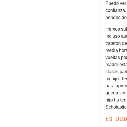
Puedo ver 
confianza.
bendecidos
Hemos sufr
incluso au
trataron d
media hora
vueltas po
madre est
clases par
mi hijo. T
para apren
quería ser
hijo ha te
Scholastic
ESTUDI