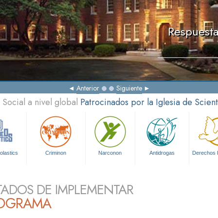
Respuesta
Anterior
Siguiente
Social a nivel global
Patrocinados por la Iglesia de Scien
olastics
Criminon
Narconon
Antidrogas
Derechos
TADOS DE IMPLEMENTAR
ROGRAMA