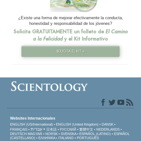
¿Existe una forma de mejorar efectivamente la conducta,
honestidad y responsabilidad de los jóvenes?
Solicita GRATUITAMENTE un folleto de
El Camino
a la Felicidad
y el Kit Informativo
SOLICITA EL KIT »
Websites Internacionales
ENGLISH (US/International)
ENGLISH (United Kingdom)
DANSK
עברית
FRANÇAIS
日本語
РУССКИЙ
繁體中文
NEDERLANDS
DEUTSCH
MAGYAR
NORSK
SVENSKA
ESPAÑOL (LATINO)
ESPAÑOL
(CASTELLANO)
ΕΛΛΗΝΙΚA
ITALIANO
PORTUGUÊS