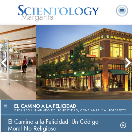
Margarita
L. Ronald
¿Qué es
Ministros
Preguntas
Cursos
Libros
Hubbard
Scientology?
Voluntarios
Frecuentes
en línea
El Camino a la Felicidad: Un Código
Moral No Religioso
Ver Video
EL CAMINO A LA FELICIDAD
CREANDO UN MUNDO DE HONESTIDAD, CONFIANZA Y AUTORESPETO
El Camino a la Felicidad: Un Código
Moral No Religioso